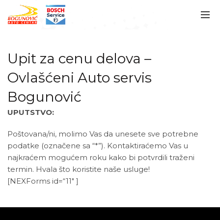
Upit za cenu delova –
Ovlašćeni Auto servis
Bogunović
UPUTSTVO:
Poštovana/ni, molimo Vas da unesete sve potrebne
podatke (označene sa “*”). Kontaktiraćemo Vas u
najkraćem mogućem roku kako bi potvrdili traženi
termin. Hvala što koristite naše usluge!
[NEXForms id=“11″ ]