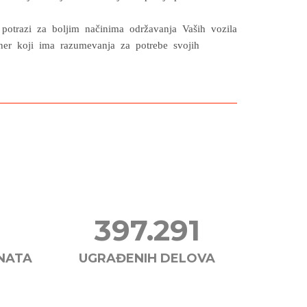
potrazi za boljim načinima održavanja Vaših vozila
r koji ima razumevanja za potrebe svojih
434.638
NATA
UGRAĐENIH DELOVA