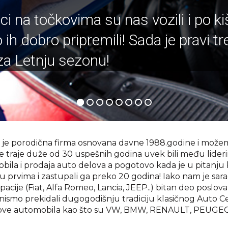
ci na točkovima su nas vozili i po ki
h dobro pripremili! Sada je pravi tr
za Letnju sezonu!
e porodična firma osnovana davne 1988.godine i možem
 traje duže od 30 uspešnih godina uvek bili među lideri
bila i prodaja auto delova a pogotovo kada je u pitanju 
đu prvima i zastupali ga preko 20 godina! Iako nam je sar
upacije (Fiat, Alfa Romeo, Lancia, JEEP..) bitan deo poslova
da nismo prekidali dugogodišnju tradiciju klasičnog Auto
ndove automobila kao što su VW, BMW, RENAULT, PEUGE