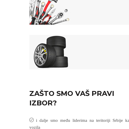
ZAŠTO SMO VAŠ PRAVI
IZBOR?
i dalje smo među liderima na teritoriji Srbije k
vozila