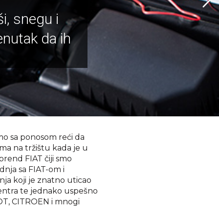
ši, snegu i
enutak da ih
o sa ponosom reći da
ma na tržištu kada je u
brend FIAT čiji smo
adnja sa FIAT-om i
nja koji je znatno uticao
 Centra te jednako uspešno
OT, CITROEN i mnogi