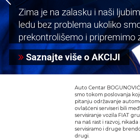
Zima je na zalasku i naši ljubim
ledu bez problema ukoliko smo i
prekontrolišemo i pripremimo 
Saznajte više o AKCIJI
Auto Centar BOGUNOVIĆ j
smo tokom poslovanja koje
pitanju održavanje automo
ovlašćeni serviseri bili me
servisiranje vozila FIAT gr
na naš rast i razvoj, nika
servisiramo i druge bre
drugi.