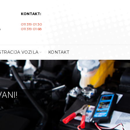
KONTAKT:
011 319 01 30
a
011 319 01 68
STRACIJA VOZILA
KONTAKT
ANI!