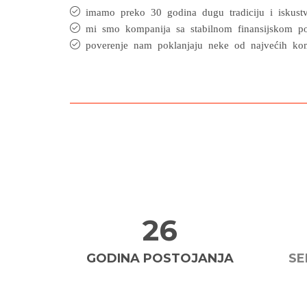
imamo preko 30 godina dugu tradiciju i iskustv
mi smo kompanija sa stabilnom finansijskom po
poverenje nam poklanjaju neke od najvećih kom
29
GODINA POSTOJANJA
SE