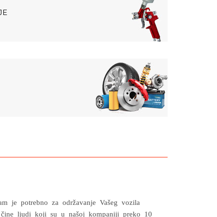
JE
 je potrebno za održavanje Vašeg vozila
čine ljudi koji su u našoj kompaniji preko 10