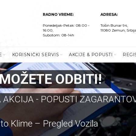
RADNO VREME:
ADRESA:
Ponedeljak-Petak: 08:00 -
Tošin Bunar 94,
16:00,
11080 Zemun, Srbij
Subotom: 08-14h
E
KORISNIČKI SERVIS
AKCIJE & POPUSTI
REGI
MOŽETE ODBITI!
 AKCIJA - POPUSTI ZAGARANTOV
uto Klime – Pregled Vozila