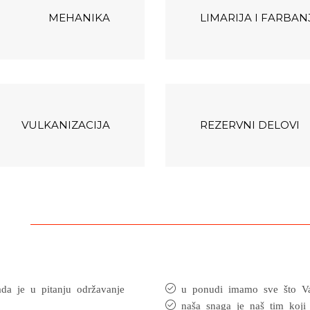
MEHANIKA
LIMARIJA I FARBAN
VULKANIZACIJA
REZERVNI DELOVI
ada je u pitanju održavanje
u ponudi imamo sve što Vam
naša snaga je naš tim koji 